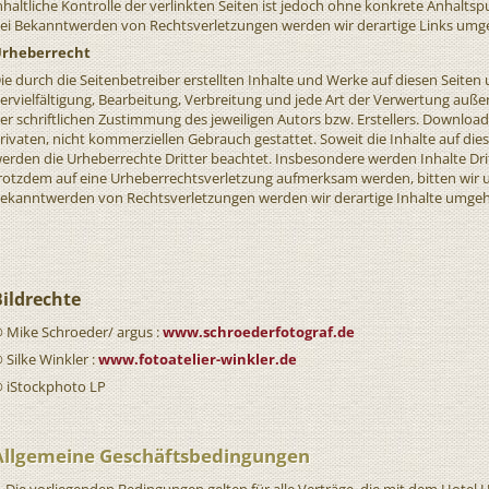
nhaltliche Kontrolle der verlinkten Seiten ist jedoch ohne konkrete Anhalts
ei Bekanntwerden von Rechtsverletzungen werden wir derartige Links umg
rheberrecht
ie durch die Seitenbetreiber erstellten Inhalte und Werke auf diesen Seite
ervielfältigung, Bearbeitung, Verbreitung und jede Art der Verwertung auß
er schriftlichen Zustimmung des jeweiligen Autors bzw. Erstellers. Download
rivaten, nicht kommerziellen Gebrauch gestattet. Soweit die Inhalte auf dies
erden die Urheberrechte Dritter beachtet. Insbesondere werden Inhalte Dritt
rotzdem auf eine Urheberrechtsverletzung aufmerksam werden, bitten wir 
ekanntwerden von Rechtsverletzungen werden wir derartige Inhalte umge
Bildrechte
 Mike Schroeder/ argus :
www.schroederfotograf.de
 Silke Winkler :
www.fotoatelier-winkler.de
 iStockphoto LP
Allgemeine Geschäftsbedingungen