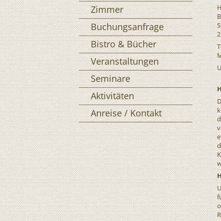
H
Zimmer
B
Buchungsanfrage
S
2
Bistro & Bücher
T
M
Veranstaltungen
U
Seminare
H
Aktivitäten
D
k
Anreise / Kontakt
d
v
e
d
K
w
H
U
f
o
R