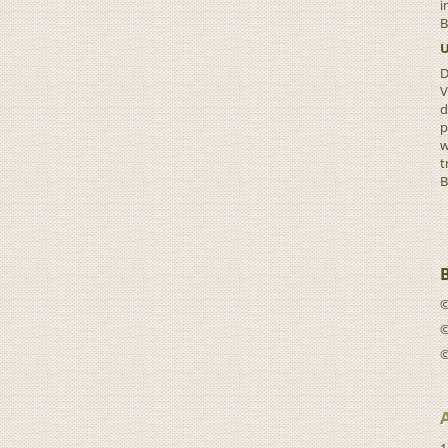
i
B
U
D
V
d
p
w
t
B
©
©
©