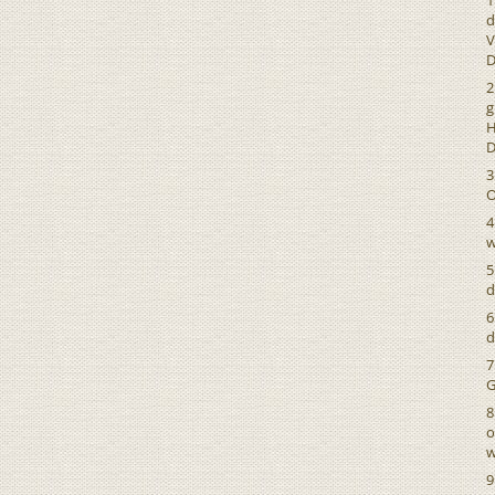
1
d
V
D
2
g
H
D
3
O
4
w
5
d
6
d
7
G
8
o
w
9