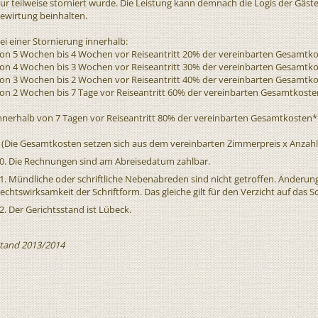
ur teilweise storniert wurde. Die Leistung kann demnach die Logis der Gäst
ewirtung beinhalten.
ei einer Stornierung innerhalb:
on 5 Wochen bis 4 Wochen vor Reiseantritt 20% der vereinbarten Gesamtk
on 4 Wochen bis 3 Wochen vor Reiseantritt 30% der vereinbarten Gesamtk
on 3 Wochen bis 2 Wochen vor Reiseantritt 40% der vereinbarten Gesamtk
on 2 Wochen bis 7 Tage vor Reiseantritt 60% der vereinbarten Gesamtkost
nnerhalb von 7 Tagen vor Reiseantritt 80% der vereinbarten Gesamtkosten*
 (Die Gesamtkosten setzen sich aus dem vereinbarten Zimmerpreis x Anzah
0. Die Rechnungen sind am Abreisedatum zahlbar.
1. Mündliche oder schriftliche Nebenabreden sind nicht getroffen. Änderu
echtswirksamkeit der Schriftform. Das gleiche gilt für den Verzicht auf das Sc
2. Der Gerichtsstand ist Lübeck.
tand 2013/2014