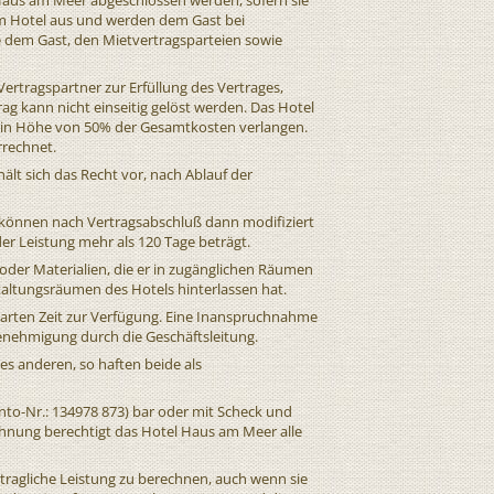
l Haus am Meer abgeschlossen werden, sofern sie
m Hotel aus und werden dem Gast bei
e dem Gast, den Mietvertragsparteien sowie
ertragspartner zur Erfüllung des Vertrages,
rag kann nicht einseitig gelöst werden. Das Hotel
 in Höhe von 50% der Gesamtkosten verlangen.
rrechnet.
lt sich das Recht vor, nach Ablauf der
d können nach Vertragsabschluß dann modifiziert
r Leistung mehr als 120 Tage beträgt.
 oder Materialien, die er in zugänglichen Räumen
taltungsräumen des Hotels hinterlassen hat.
nbarten Zeit zur Verfügung. Eine Inanspruchnahme
enehmigung durch die Geschäftsleitung.
ines anderen, so haften beide als
nto-Nr.: 134978 873) bar oder mit Scheck und
hnung berechtigt das Hotel Haus am Meer alle
ertragliche Leistung zu berechnen, auch wenn sie