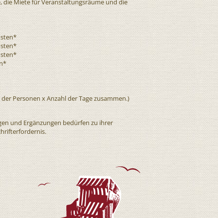
e, die Miete für Veranstaltungsräume und die
osten*
osten*
osten*
en*
l der Personen x Anzahl der Tage zusammen.)
ngen und Ergänzungen bedürfen zu ihrer
hrifterfordernis.