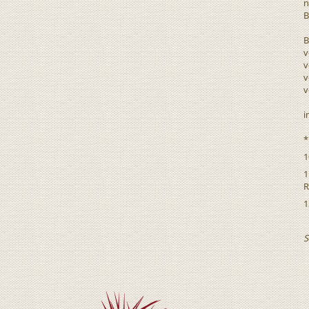
n
B
B
v
v
v
v
i
*
1
1
R
1
S