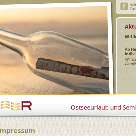
Akt
Will
Ab Hi
indiv
Wir fr
Famili
Ostseeurlaub und Semin
Impressum