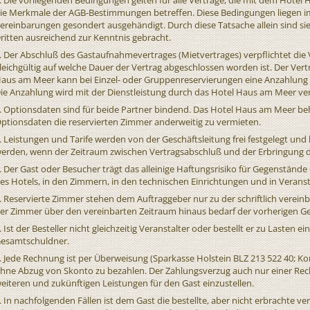
. Die vorliegenden Bedingungen gelten für alle Verträge, die mit dem Hote
ie Merkmale der AGB-Bestimmungen betreffen. Diese Bedingungen liegen i
ereinbarungen gesondert ausgehändigt. Durch diese Tatsache allein sind si
ritten ausreichend zur Kenntnis gebracht.
. Der Abschluß des Gastaufnahmevertrages (Mietvertrages) verpflichtet die V
leichgültig auf welche Dauer der Vertrag abgeschlossen worden ist. Der Vert
aus am Meer kann bei Einzel- oder Gruppenreservierungen eine Anzahlung
ie Anzahlung wird mit der Dienstleistung durch das Hotel Haus am Meer ve
. Optionsdaten sind für beide Partner bindend. Das Hotel Haus am Meer behä
ptionsdaten die reservierten Zimmer anderweitig zu vermieten.
. Leistungen und Tarife werden von der Geschäftsleitung frei festgelegt un
erden, wenn der Zeitraum zwischen Vertragsabschluß und der Erbringung de
. Der Gast oder Besucher trägt das alleinige Haftungsrisiko für Gegenstände
es Hotels, in den Zimmern, in den technischen Einrichtungen und in Verans
. Reservierte Zimmer stehen dem Auftraggeber nur zu der schriftlich verei
er Zimmer über den vereinbarten Zeitraum hinaus bedarf der vorherigen G
. Ist der Besteller nicht gleichzeitig Veranstalter oder bestellt er zu Lasten e
esamtschuldner.
. Jede Rechnung ist per Überweisung (Sparkasse Holstein BLZ 213 522 40; Ko
hne Abzug von Skonto zu bezahlen. Der Zahlungsverzug auch nur einer Rec
eiteren und zukünftigen Leistungen für den Gast einzustellen.
. In nachfolgenden Fällen ist dem Gast die bestellte, aber nicht erbrachte v