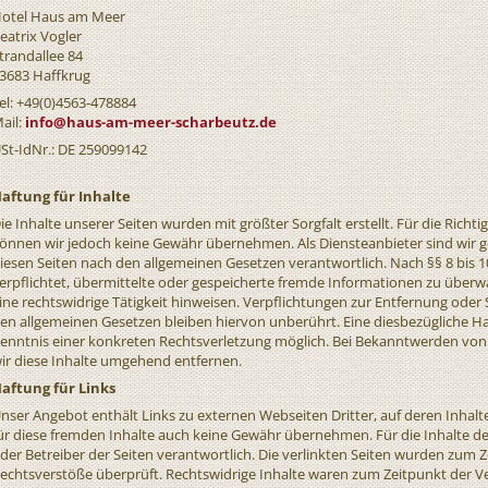
otel Haus am Meer
eatrix Vogler
trandallee 84
3683 Haffkrug
el: +49(0)4563-478884
ail:
info@haus-am-meer-scharbeutz.de
St-IdNr.: DE 259099142
aftung für Inhalte
ie Inhalte unserer Seiten wurden mit größter Sorgfalt erstellt. Für die Richtig
önnen wir jedoch keine Gewähr übernehmen. Als Diensteanbieter sind wir g
iesen Seiten nach den allgemeinen Gesetzen verantwortlich. Nach §§ 8 bis 1
erpflichtet, übermittelte oder gespeicherte fremde Informationen zu über
ine rechtswidrige Tätigkeit hinweisen. Verpflichtungen zur Entfernung od
en allgemeinen Gesetzen bleiben hiervon unberührt. Eine diesbezügliche Ha
enntnis einer konkreten Rechtsverletzung möglich. Bei Bekanntwerden vo
ir diese Inhalte umgehend entfernen.
aftung für Links
nser Angebot enthält Links zu externen Webseiten Dritter, auf deren Inhalt
ür diese fremden Inhalte auch keine Gewähr übernehmen. Für die Inhalte der v
der Betreiber der Seiten verantwortlich. Die verlinkten Seiten wurden zum 
echtsverstöße überprüft. Rechtswidrige Inhalte waren zum Zeitpunkt der V