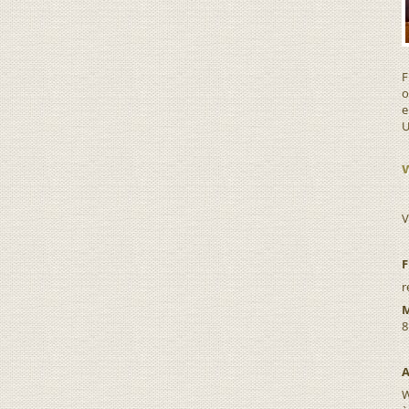
F
o
e
U
V
F
r
M
8
A
W