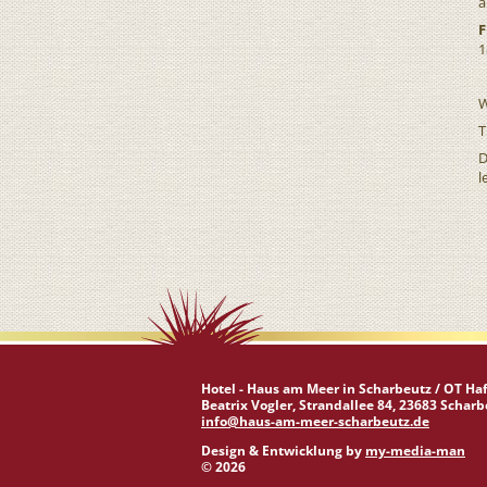
à
F
1
W
T
D
l
Hotel - Haus am Meer in Scharbeutz / OT Ha
Beatrix Vogler, Strandallee 84, 23683 Schar
info@haus-am-meer-scharbeutz.de
Design & Entwicklung by
my-media-man
© 2026