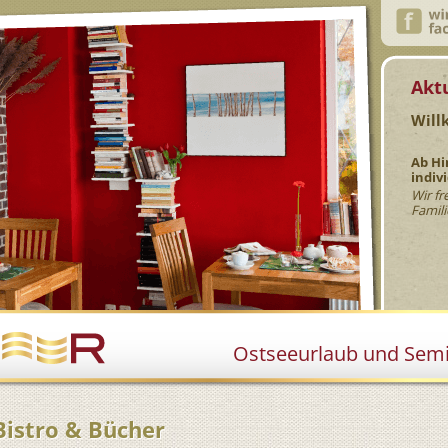
Akt
Will
Ab Hi
indiv
Wir fr
Famili
Ostseeurlaub und Semin
Bistro & Bücher