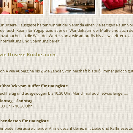
ür unsere Hausgäste halten wir mit der Veranda einen vielseitigen Raum vo
der auch Raum für Yogapraxis ist er ein Wandelraum der Muße und auch der 
inzutauchen in die Welt der Worte, von a wie amourös bis z – wie zittern. Uns
nterhaltung und Spannung bereit.
wie Unsere Küche auch
on A wie Aubergine bis Z wie Zander, von herzhaft bis süß, immer jedoch gut
rühstück vom Buffet für Hausgäste
eichhaltig und ausgewogen bis 10.30 Uhr. Manchmal auch etwas länger….
ontag – Sonntag
.00 Uhr - 10.30 Uhr
bendessen für Hausgäste
ir bieten bei ausreichender Anmeldezahl kleine, mit Liebe und Raffinesse z