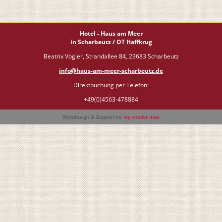
Hotel - Haus am Meer
in Scharbeutz / OT Haffkrug
Beatrix Vogler, Strandallee 84, 23683 Scharbeutz
info@haus-am-meer-scharbeutz.de
Direktbuchung per Telefon:
+49(0)4563-478884
Webdesign & Support by
my-media-man