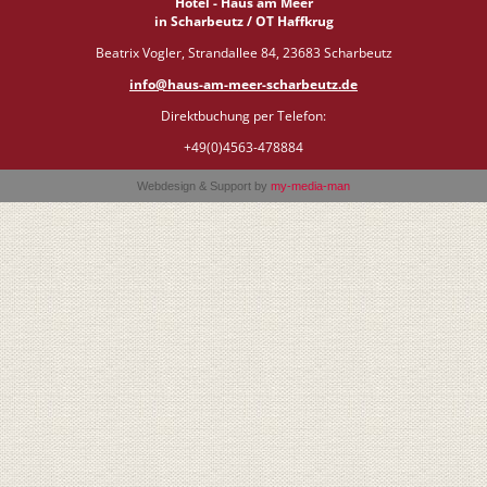
Hotel - Haus am Meer
in Scharbeutz / OT Haffkrug
Beatrix Vogler, Strandallee 84, 23683 Scharbeutz
info@haus-am-meer-scharbeutz.de
Direktbuchung per Telefon:
+49(0)4563-478884
Webdesign & Support by
my-media-man